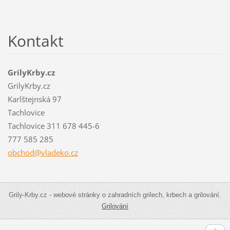
Kontakt
GrilyKrby.cz
GrilyKrby.cz
Karlštejnská 97
Tachlovice
Tachlovice 311 678 445-6
777 585 285
obchod@v
ladeko.c
z
Grily-Krby.cz - webové stránky o zahradních grilech, krbech a grilování.
Grilování