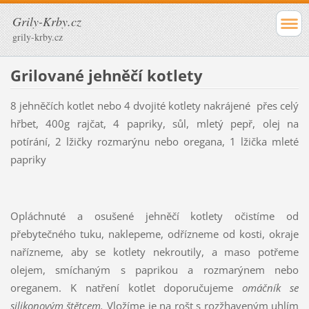
Grily-Krby.cz
grily-krby.cz
Grilované jehněčí kotlety
8 jehněčích kotlet nebo 4 dvojité kotlety nakrájené přes celý
hřbet, 400g rajčat, 4 papriky, sůl, mletý pepř, olej na
potírání, 2 lžičky rozmarýnu nebo oregana, 1 lžička mleté
papriky
Opláchnuté a osušené jehněčí kotlety očistíme od
přebytečného tuku, naklepeme, odřízneme od kosti, okraje
nařízneme, aby se kotlety nekroutily, a maso potřeme
olejem, smíchaným s paprikou a rozmarýnem nebo
oreganem. K natření kotlet doporučujeme
omáčník se
silikonovým štětcem.
Vložíme je na rošt s rozžhaveným uhlím