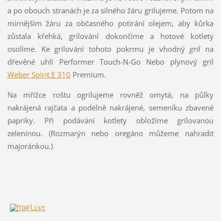
a po obouch stranách je za silného žáru grilujeme. Potom na
mírnějším žáru za občasného potírání olejem, aby kůrka
zůstala křehká, grilování dokončíme a hotové kotlety
osolíme. Ke grilování tohoto pokrmu je vhodný
gril
na
dřevěné uhlí Performer Touch-N-Go Nebo plynový gril
Weber Spirit E 310
Premium.
Na mřížce roštu ogrilujeme rovněž omytá, na půlky
nakrájená rajčata a podélně nakrájené, semeníku zbavené
papriky. Při podávání kotlety obložíme grilovanou
zeleninou. (Rozmarýn nebo oregáno můžeme nahradit
majoránkou.)