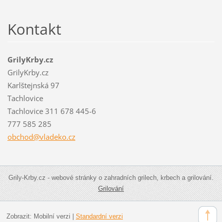
Kontakt
GrilyKrby.cz
GrilyKrby.cz
Karlštejnská 97
Tachlovice
Tachlovice 311 678 445-6
777 585 285
obchod@v
ladeko.c
z
Grily-Krby.cz - webové stránky o zahradních grilech, krbech a grilování.
Grilování
Zobrazit:
Mobilní verzi
|
Standardní verzi