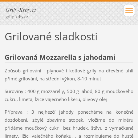
Grily-Krby.cz
grily-krby.cz
Grilované sladkosti
Grilovaná Mozzarella s jahodami
Způsob grilování : plynové i kotlové grily na dřevěné uhlí
přímé grilování, na střední výkon, 8-10 minut
Suroviny : 400 g mozzarelly, 500 g jahod, 80 g moučkového
cukru, limeta, lžíce vaječného likéru, olivový olej
Příprava : 3 nejhezčí jahody ponecháme na konečné
dozdobení, zbylé zbavíme stopek, vložíme do mixéru
přidáme moučkový cukr bez hrudek, šťávu z vymačkané
limety, lžíci vaječného koňaku, , a rozmixujeme do husté