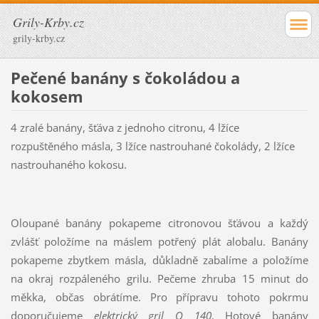
Grily-Krby.cz
grily-krby.cz
Pečené banány s čokoládou a
kokosem
4 zralé banány, šťáva z jednoho citronu, 4 lžíce
rozpuštěného másla, 3 lžíce nastrouhané čokolády, 2 lžíce
nastrouhaného kokosu.
Oloupané banány pokapeme citronovou šťávou a každý
zvlášť položíme na máslem potřený plát alobalu. Banány
pokapeme zbytkem másla, důkladně zabalíme a položíme
na okraj rozpáleného grilu. Pečeme zhruba 15 minut do
měkka, občas obrátíme. Pro přípravu tohoto pokrmu
doporučujeme
elektrický gril Q 140
. Hotové banány