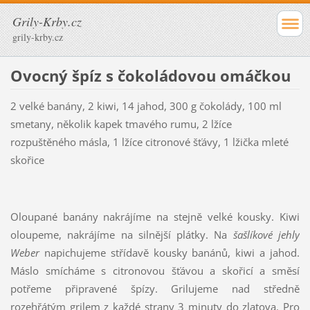
Grily-Krby.cz
grily-krby.cz
Ovocný špíz s čokoládovou omáčkou
2 velké banány, 2 kiwi, 14 jahod, 300 g čokolády, 100 ml
smetany, několik kapek tmavého rumu, 2 lžíce
rozpuštěného másla, 1 lžíce citronové šťávy, 1 lžička mleté
skořice
Oloupané banány nakrájíme na stejně velké kousky. Kiwi
oloupeme, nakrájíme na silnější plátky. Na
šašlíkové jehly
Weber
napichujeme střídavě kousky banánů, kiwi a jahod.
Máslo smícháme s citronovou šťávou a skořicí a směsí
potřeme připravené špízy. Grilujeme nad středně
rozehřátým grilem z každé strany 3 minuty do zlatova. Pro