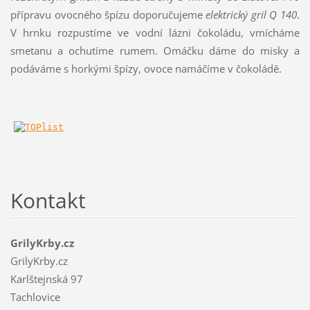
přípravu ovocného špízu doporučujeme
elektrický gril Q 140
.
V hrnku rozpustíme ve vodní lázni čokoládu, vmícháme
smetanu a ochutíme rumem. Omáčku dáme do misky a
podáváme s horkými špízy, ovoce namáčíme v čokoládě.
Kontakt
GrilyKrby.cz
GrilyKrby.cz
Karlštejnská 97
Tachlovice