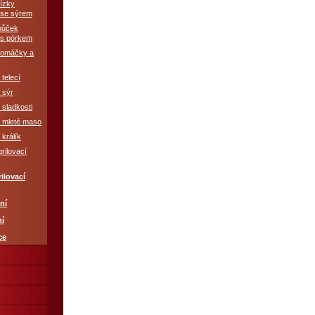
řízky
 se sýrem
bůček
 s pórkem
í omáčky a
 telecí
 sýr
 sladkosti
é mleté maso
 králík
grilovací
ilovací
ní
ní
ce