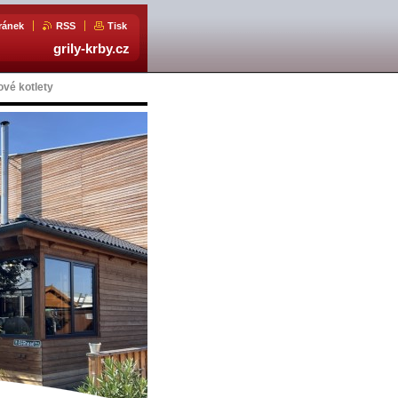
ránek
RSS
Tisk
grily-krby.cz
ové kotlety