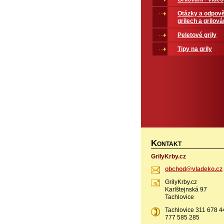
Otázky a odpově
grilech a grilová
Peletové grily
Tipy na grily
K
ONTAKT
GrilyKrby.cz
obchod@v
ladeko.c
z
GrilyKrby.cz
Karlštejnská 97
Tachlovice
Tachlovice 311 678 4
777 585 285