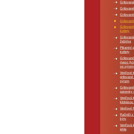
Grilovaná
Grilované
Grilované
Grilovan
Grilovan
kotlety
Grilovan
žebírka
Pikantní 
kotlety
Grilovan
maso (kot
se sýrem
Vepřové k
grilované
sýrem
Grilovan
panenky 
Vepřová k
klobásou 
Vepřové fi
Ražniči z
kýty
Vepřová 
jehle