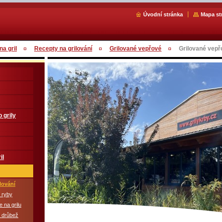
Úvodní stránka
Mapa st
a gril
Recepty na grilování
Grilované vepřové
Grilované vepř
 grily
il
lování
 ryby
 na grilu
á drůbež