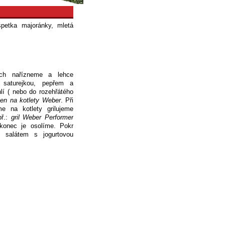
špetka majoránky, mletá
ech nařízneme a lehce
 saturejkou, pepřem a
lí ( nebo do rozehřátého
jen na kotlety Weber
. Při
e na kotlety grilujeme
př.:
gril Weber Performer
konec je osolíme. Pokr
 salátem s jogurtovou