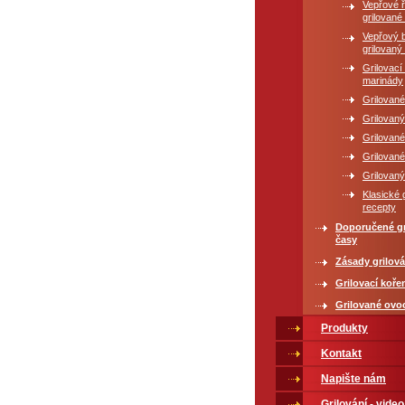
Vepřové 
grilované
Vepřový 
grilovaný
Grilovac
marinády
Grilované
Grilovaný
Grilované
Grilovan
Grilovaný
Klasické 
recepty
Doporučené gr
časy
Zásady grilová
Grilovací koře
Grilované ovo
Produkty
Kontakt
Napište nám
Grilování - video