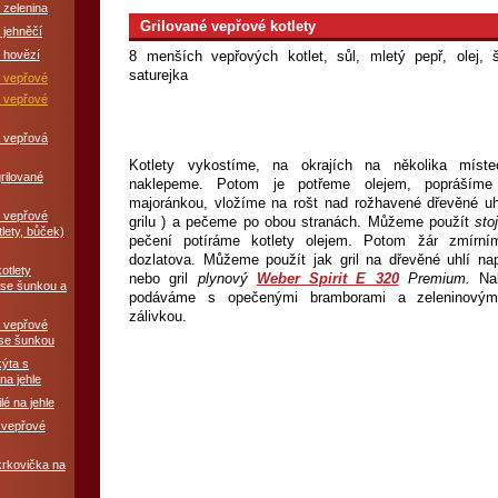
 zelenina
Grilované vepřové kotlety
 jehněčí
 hovězí
8 menších vepřových kotlet, sůl, mletý pepř, olej, 
saturejka
é vepřové
é vepřové
á vepřová
Kotlety vykostíme, na okrajích na několika míst
grilované
naklepeme. Potom je potřeme olejem, poprášíme
majoránkou, vložíme na rošt nad rožhavené dřevěné uh
é vepřové
grilu ) a pečeme po obou stranách. Můžeme použít
sto
lety, bůček)
pečení potíráme kotlety olejem. Potom žár zmírním
dozlatova. Můžeme použít jak gril na dřevěné uhlí na
otlety
nebo gril
plynový
Weber Spirit E 320
Premium
.
Na
 se šunkou a
podáváme s opečenými bramborami a zeleninovým
zálivkou.
é vepřové
se šunkou
ýta s
na jehle
lé na jehle
 vepřové
krkovička na