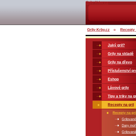
Grily-Krby.cz
Grily-Krby.cz
Recepty n
Jaký gril?
Grily na skladě
Grily na dřevo
Příslušenství pro
Eshop
Lávové grily
Tipy a triky na gr
Recepty na gril
Recepty na gri
Grilované
Dary moře
Grilovan