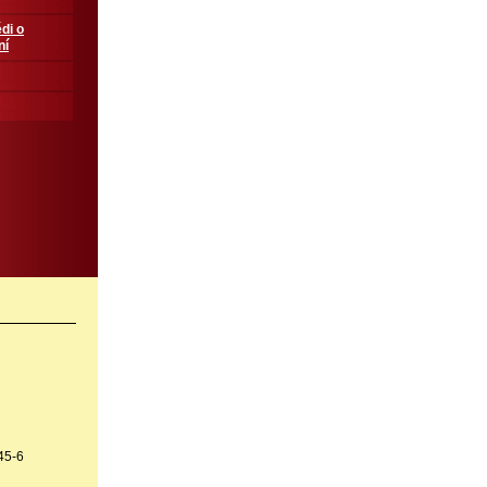
di o
ní
45-6