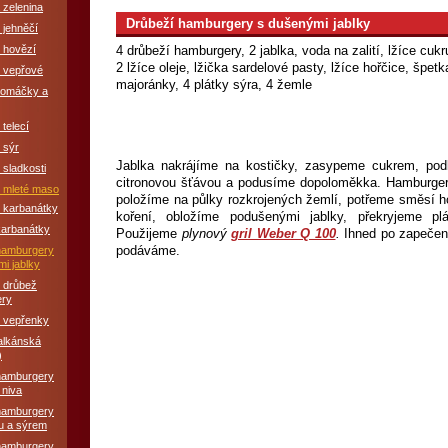
 zelenina
Drůbeží hamburgery s dušenými jablky
 jehněčí
 hovězí
4 drůbeží hamburgery, 2 jablka, voda na zalití, lžíce cukr
2 lžíce oleje, lžička sardelové pasty, lžíce hořčice, špe
é vepřové
majoránky, 4 plátky sýra, 4 žemle
í omáčky a
 telecí
 sýr
Jablka nakrájíme na kostičky, zasypeme cukrem, pod
 sladkosti
citronovou šťávou a podusíme dopoloměkka. Hamburgery
é mleté maso
položíme na půlky rozkrojených žemlí, potřeme směsí ho
é karbanátky
koření, obložíme podušenými jablky, překryjeme p
karbanátky
Použijeme
plynový
gril Weber Q 100
.
Ihned po zapečení
podáváme.
hamburgery
i jablky
 drůbež
ery
é vepřenky
balkánská
)
hamburgery
 niva
hamburgery
u a sýrem
hamburgery