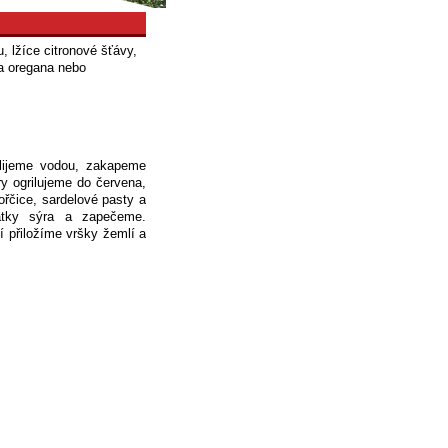
u, lžíce citronové šťávy,
tka oregana nebo
lijeme vodou, zakapeme
 ogrilujeme do červena,
řčice, sardelové pasty a
látky sýra a zapečeme.
 přiložíme vršky žemlí a