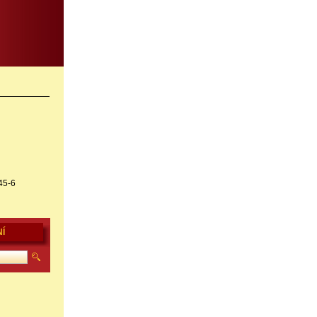
45-6
Í