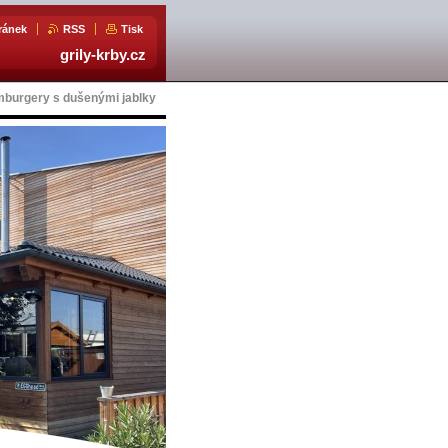
ránek
RSS
Tisk
grily-krby.cz
mburgery s dušenými jablky