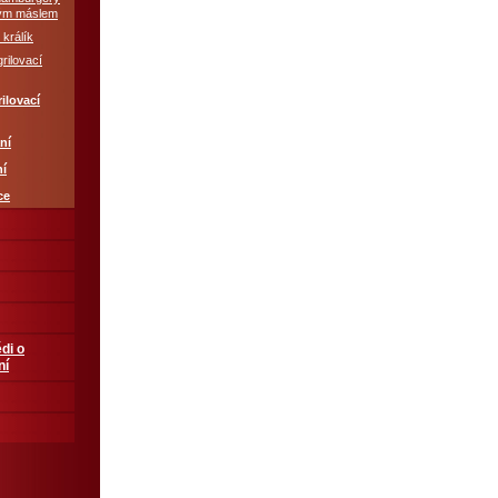
ým máslem
 králík
grilovací
ilovací
ní
ní
ce
di o
ní