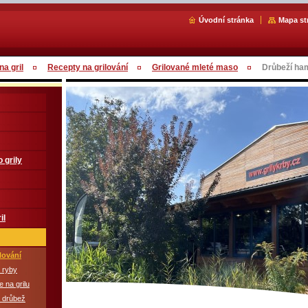
Úvodní stránka
Mapa st
a gril
Recepty na grilování
Grilované mleté maso
Drůbeží ha
 grily
il
lování
 ryby
 na grilu
á drůbež