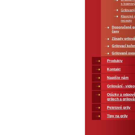
s koprov
Grilovaný
Klasické 
recepty
Doporučené gr
časy
Zásady grilová
Grilovací koře
Grilované ovo
Produkty
Kontakt
Napište nám
Grilování - video
Otázky a odpově
grilech a grilová
Peletové grily
Tipy na grily