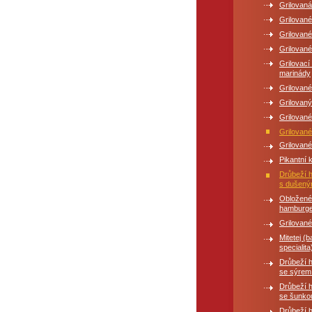
Grilovaná
Grilované
Grilované
Grilovan
Grilovac
marinády
Grilované
Grilovaný
Grilované
Grilovan
Grilovan
Pikantní 
Drůbeží 
s dušeným
Obložené
hamburg
Grilovan
Mitetej (
specialita
Drůbeží 
se sýrem
Drůbeží 
se šunko
Drůbeží 