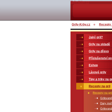
Grily-Krby.cz
Grily-Krby.cz
Recepty n
Jaký gril?
Grily na skladě
Grily na dřevo
Příslušenství pro
Eshop
Lávové grily
Tipy a triky na gr
Recepty na gril
Recepty na gri
Grilované
Dary moře
Grilovan