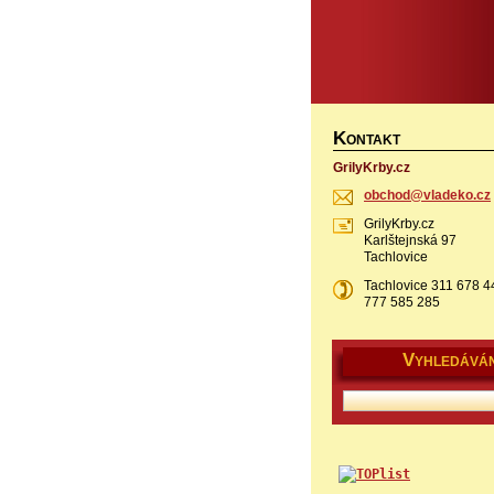
K
ONTAKT
GrilyKrby.cz
obchod@v
ladeko.c
z
GrilyKrby.cz
Karlštejnská 97
Tachlovice
Tachlovice 311 678 4
777 585 285
V
YHLEDÁVÁN