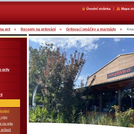
Úvodní stránka
Mapa st
a gril
Recepty na grilování
Grilovací omáčky a marinády
Ana
 grily
il
lování
 ryby
 na grilu
á drůbež