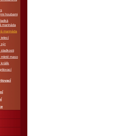
 s
ými houbami
sladká
á marináda
á marináda
 telecí
 sýr
 sladkosti
é mleté maso
 králík
grilovací
ilovací
ní
ní
ce