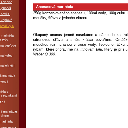
 zelenina
Ananasová marináda
 jehněčí
250g konzervovaného ananasu, 100ml vody, 100g cukru k
 hovězí
moučky, šťáva z jednoho citronu
é vepřové
í omáčky a
Okapaný ananas jemně nasekáme a dáme do kastrolk
á marináda
citronovou šťávu a směs krátce povaříme. Omáčk
a ryby
moučkou rozmíchanou v troše vody. Teplou omáčku 
 na vepřové
rybám, které připravíme na l
itinovém tálu
, který je přís
Weber Q 300.
na kuřecí
na jehněčí
á marináda
sýrová
náda s
 a rozinkami
zská
vá marinádas
 vinem
 marináda
á smetanová