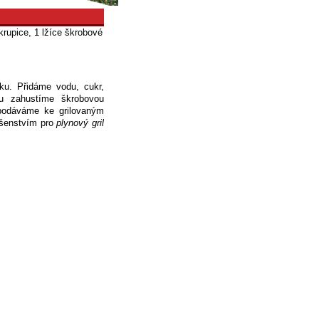
rupice, 1 lžíce škrobové
u. Přidáme vodu, cukr,
u zahustíme škrobovou
podáváme ke grilovaným
lušenstvím pro
plynový gril