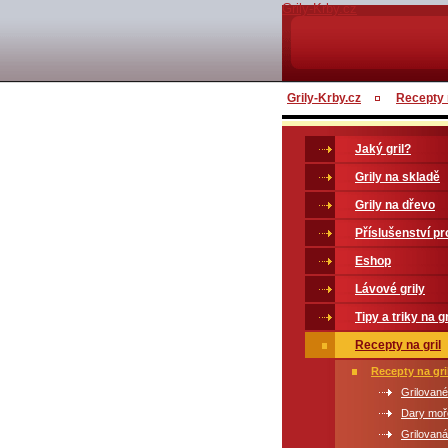
Grily-Krby.cz
Grily-Krby.cz
Recepty n
Jaký gril?
Grily na skladě
Grily na dřevo
Příslušenství pro
Eshop
Lávové grily
Tipy a triky na gr
Recepty na gril
Recepty na gri
Grilované
Dary moře
Grilovan