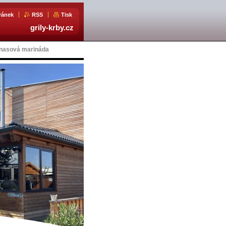
ránek
RSS
Tisk
grily-krby.cz
nasová marináda