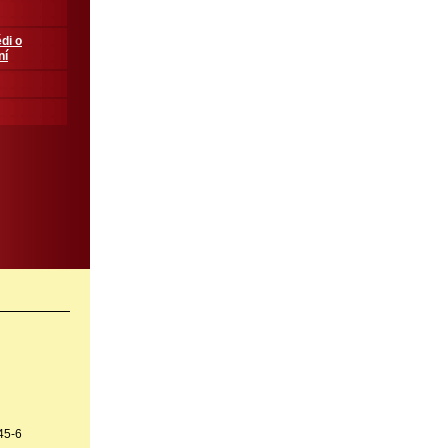
di o
ní
45-6