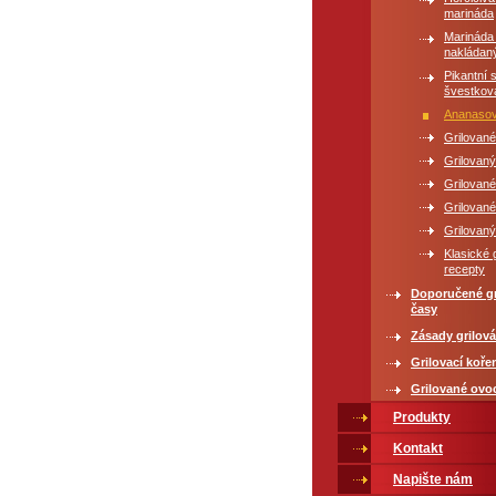
marináda
Marináda
nakládan
Pikantní 
švestkov
Ananasov
Grilované
Grilovaný
Grilované
Grilovan
Grilovaný
Klasické 
recepty
Doporučené gr
časy
Zásady grilová
Grilovací koře
Grilované ovo
Produkty
Kontakt
Napište nám