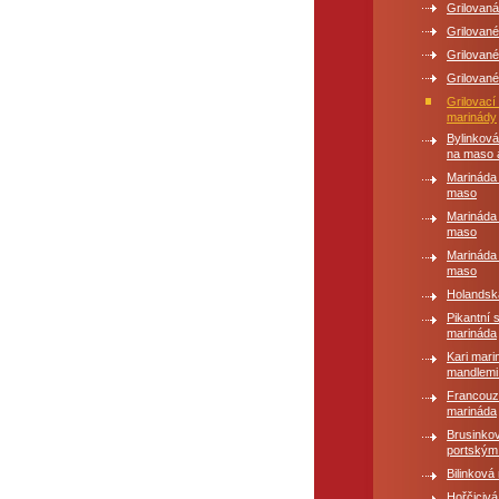
Grilovaná
Grilované
Grilované
Grilovan
Grilovac
marinády
Bylinkov
na maso 
Marináda
maso
Marináda 
maso
Marináda 
maso
Holandsk
Pikantní 
marináda
Kari mari
mandlemi
Francou
marináda
Brusinko
portským
Bilinková
Hořčiciv