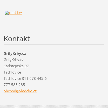
Kontakt
GrilyKrby.cz
GrilyKrby.cz
Karlštejnská 97
Tachlovice
Tachlovice 311 678 445-6
777 585 285
obchod@v
ladeko.c
z