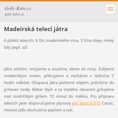
Grily-Krby.cz
grily-krby.cz
Madeirská telecí játra
6 plátků telecích, 6 lžic madeirského vína, 3 lžíce oleje, mletý
bílý pepř, sůl
Játra očistím, omyjeme a osušíme, dáme do mísy. Zalijeme
madeirským vínem, přikryjeme a necháme v ledničce 5
hodin odležet. Okapaná játra potřeme olejem, položíme do
grilovací misky Weber Style
a za častého obracení grilujeme
nad rozehřátým grilem 10 minut do měkka. Pro přípravu
telecích jater doporučujeme plynový
gril Spirit E-310
Cassic.
Hotové jídlo dochutíme pepřem a solí.