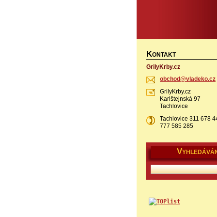
K
ONTAKT
GrilyKrby.cz
obchod@v
ladeko.c
z
GrilyKrby.cz
Karlštejnská 97
Tachlovice
Tachlovice 311 678 4
777 585 285
V
YHLEDÁVÁN