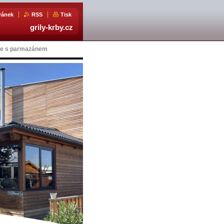
ránek
RSS
Tisk
grily-krby.cz
le s parmazánem