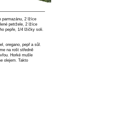
 parmazánu, 2 lžíce
ené petržele, 2 lžíce
 pepře, 1/4 lžičky soli.
, oregano, pepř a sůl.
íme na rošt středně
evřou. Horké mušle
e olejem. Takto