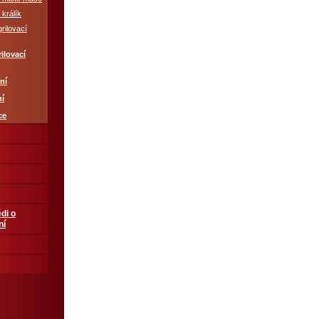
 králík
grilovací
ilovací
ní
ní
ce
di o
ní