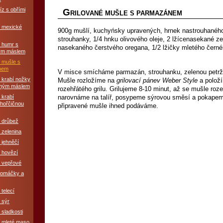
íz s obřími
G
RILOVANÉ MUŠLE S PARMAZÁNEM
v mexické
900g mušlí, kuchyńsky upravených, hrnek nastrouhaného
strouhanky, 1/4 hnku olivového oleje, 2 lžícenasekané zel
ý humr s
nasekaného čerstvého oregana, 1/2 lžičky mletého černého
ým máslem
 mušle s
nem
V misce smícháme parmazán, strouhanku, zelenou petržel
 krabí nožky
Mušle rozložíme na
grilovací pánev Weber Style
a polož
eným máslem
rozehřátého grilu. Grilujeme 8-10 minut, až se mušle roz
 krabí
narovnáme na talíř, posypeme sýrovou směsí a pokapem
 hořčičnou
připravené mušle ihned podáváme.
á drůbež
 zelenina
 jehněčí
 hovězí
é vepřové
í omáčky a
 telecí
 sýr
 sladkosti
é mleté maso