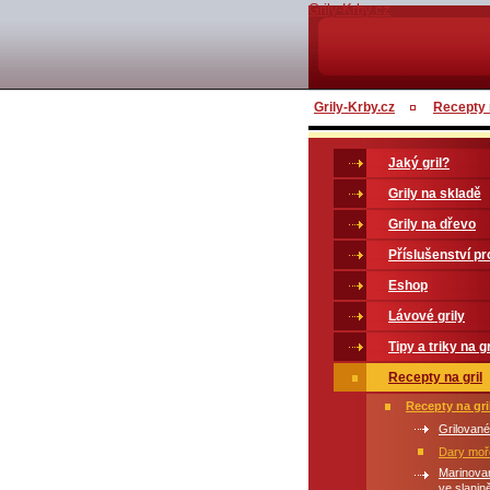
Grily-Krby.cz
Grily-Krby.cz
Recepty n
Jaký gril?
Grily na skladě
Grily na dřevo
Příslušenství pro
Eshop
Lávové grily
Tipy a triky na gr
Recepty na gril
Recepty na gri
Grilované
Dary moře
Marinova
ve slanin