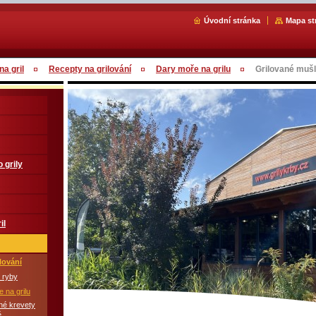
Úvodní stránka
Mapa st
a gril
Recepty na grilování
Dary moře na grilu
Grilované muš
 grily
il
lování
 ryby
 na grilu
né krevety
ě