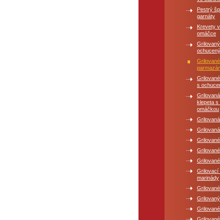
Pestrý šp
garnáty
Krevety 
omáčce
Grilovan
ochucen
Grilované
parmazá
Grilované
s ochuc
Grilovaná
klepeta s
omáčkou
Grilovan
Grilovaná
Grilované
Grilované
Grilovan
Grilovac
marinády
Grilované
Grilovaný
Grilované
Grilovan