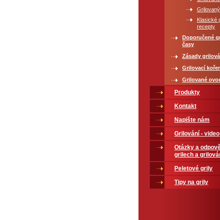
Grilovaný
Klasické 
recepty
Doporučené gr
časy
Zásady grilová
Grilovací koře
Grilované ovo
Produkty
Kontakt
Napište nám
Grilování - video
Otázky a odpově
grilech a grilová
Peletové grily
Tipy na grily