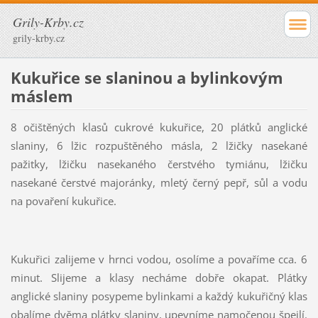
Grily-Krby.cz
grily-krby.cz
Kukuřice se slaninou a bylinkovým
máslem
8 očištěných klasů cukrové kukuřice, 20 plátků anglické
slaniny, 6 lžic rozpuštěného másla, 2 lžičky nasekané
pažitky, lžičku nasekaného čerstvého tymiánu, lžičku
nasekané čerstvé majoránky, mletý černý pepř, sůl a vodu
na povaření kukuřice.
Kukuřici zalijeme v hrnci vodou, osolíme a povaříme cca. 6
minut. Slijeme a klasy necháme dobře okapat. Plátky
anglické slaniny posypeme bylinkami a každý kukuřičný klas
obalíme dvěma plátky slaniny, upevníme namočenou špejlí.