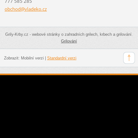
777 585 285
obchod@v
ladeko.c
z
Grily-Krby.cz - webové stránky o zahradních grilech, krbech a grilování.
Grilování
Zobrazit:
Mobilní verzi
|
Standardní verzi