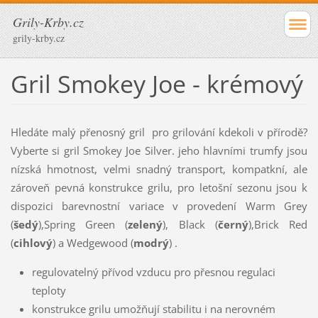
Grily-Krby.cz
grily-krby.cz
Gril Smokey Joe - krémový
Hledáte malý přenosný gril pro grilování kdekoli v přírodě?
Vyberte si gril Smokey Joe Silver. jeho hlavními trumfy jsou
nízská hmotnost, velmi snadný transport, kompatkní, ale
zároveň pevná konstrukce grilu, pro letošní sezonu jsou k
dispozici barevnostní variace v provedení Warm Grey
(
šedý
),Spring Green (
zelený
), Black (
černý
),Brick Red
(
cihlový
) a Wedgewood (
modrý
) .
regulovatelný přívod vzducu pro přesnou regulaci
teploty
konstrukce grilu umožňují stabilitu i na nerovném