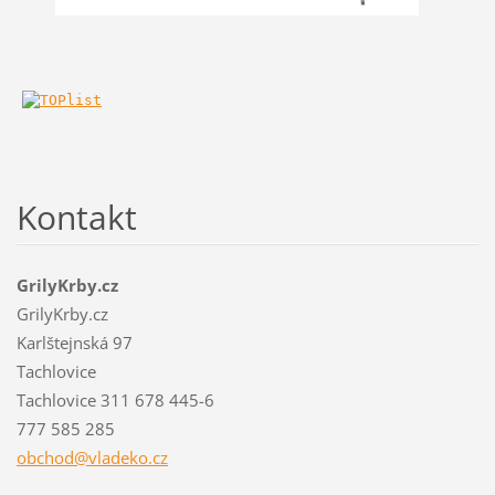
Kontakt
GrilyKrby.cz
GrilyKrby.cz
Karlštejnská 97
Tachlovice
Tachlovice 311 678 445-6
777 585 285
obchod@v
ladeko.c
z