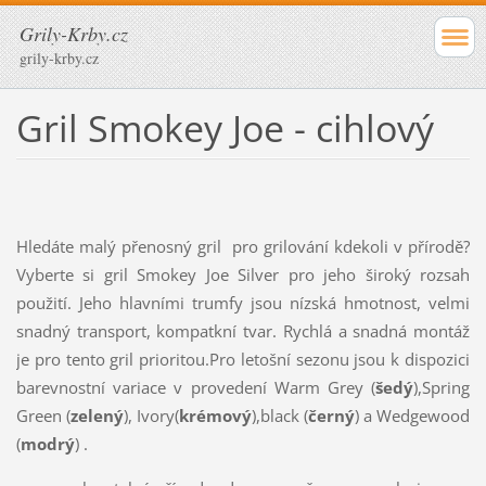
Grily-Krby.cz
grily-krby.cz
Gril Smokey Joe - cihlový
Hledáte malý přenosný gril pro grilování kdekoli v přírodě?
Vyberte si gril Smokey Joe Silver pro jeho široký rozsah
použití. Jeho hlavními trumfy jsou nízská hmotnost, velmi
snadný transport, kompatkní tvar. Rychlá a snadná montáž
je pro tento gril prioritou.Pro letošní sezonu jsou k dispozici
barevnostní variace v provedení Warm Grey (
šedý
),Spring
Green (
zelený
), Ivory(
krémový
),black (
černý
) a Wedgewood
(
modrý
) .