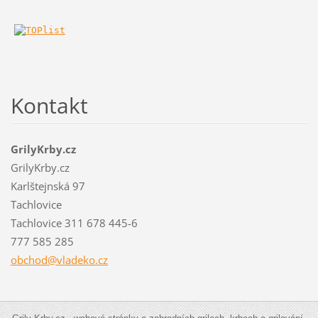
Kontakt
GrilyKrby.cz
GrilyKrby.cz
Karlštejnská 97
Tachlovice
Tachlovice 311 678 445-6
777 585 285
obchod@v
ladeko.c
z