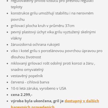
regulovatelný přívod vzducu pro přesnou regulaci
teploty
konstrukce grilu umožňují stabilitu i na nerovném
povrchu
grilovací plocha kruh v průměru 37cm
pevný plastový úchyt víka grilu vyztužený skelnými
vlákny
žáruvzdorná ochrana rukojeti
víko i kotel grilu s porcelánovou povrchou úpravou pro
dlouhou životnost
niklovaný grilovací rošt odolný proti korozi a žáru ,
snadno omyvatelný
vestavěný popelník
červená - cihlová barva
10-ti letá záruka, vyrobeno v USA
cena 2.299,-
výroba byla ukončena, gril je
dostupný v dalších
barevných provedeních