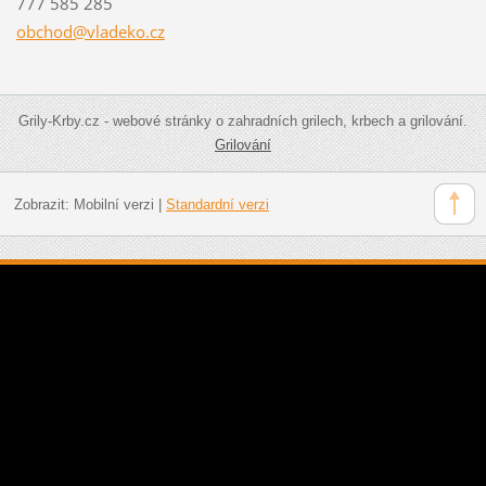
777 585 285
obchod@v
ladeko.c
z
Grily-Krby.cz - webové stránky o zahradních grilech, krbech a grilování.
Grilování
Zobrazit:
Mobilní verzi
|
Standardní verzi