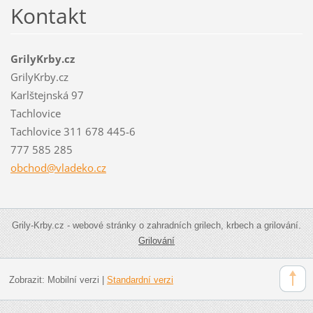
Kontakt
GrilyKrby.cz
GrilyKrby.cz
Karlštejnská 97
Tachlovice
Tachlovice 311 678 445-6
777 585 285
obchod@v
ladeko.c
z
Grily-Krby.cz - webové stránky o zahradních grilech, krbech a grilování.
Grilování
Zobrazit:
Mobilní verzi
|
Standardní verzi