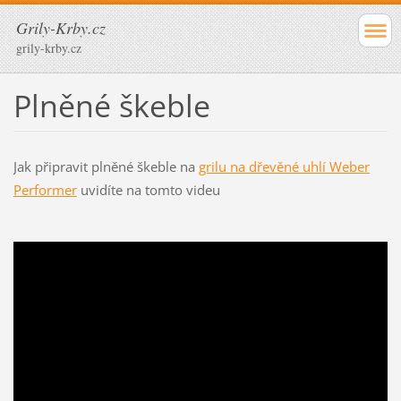
Grily-Krby.cz
grily-krby.cz
Plněné škeble
Jak připravit plněné škeble na
grilu na dřevěné uhlí Weber
Performer
uvidíte na tomto videu