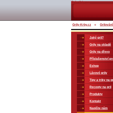
Grily-Krby.cz
Grily-Krby.cz
Grilování
Jaký gril?
Grily na skladě
Grily na dřevo
Příslušenství pro
Eshop
Lávové grily
Tipy a triky na gr
Recepty na gril
Produkty
Kontakt
Napište nám