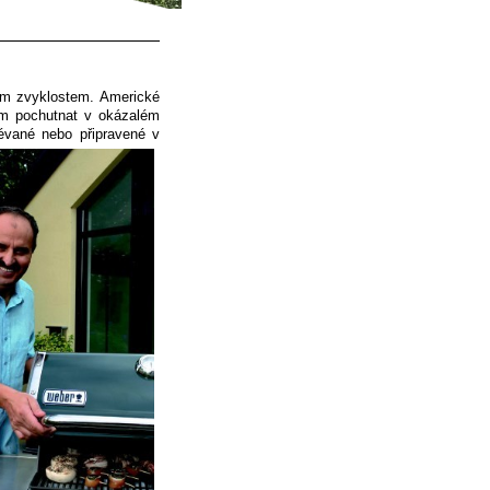
ým zvyklostem. Americké
ěm pochutnat v okázalém
lévané nebo připravené v