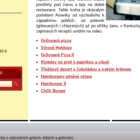
postřehy pod čarou a tipy na dobré
restaurace. Tahle kniha je okázalým
portrétem Ameriky od východního k
západnímu pobřeží, od polévek
(grilovaných i chlazených) až po oříšky (ano, v Kentucky 
zajimavých receptů uvidíte na videu.
Grilovaná pizza
Sýrové Hotdogy
45-6
Grilovaná Pzza II
Klobásy na pivě s paprikou a cibulí
Třešňový dezert s čokoládou a irským krémem
Í
Hamburgery plněné sýrem
Hamburger II
Chilli Burger
nky o zahradních grilech, krbech a grilování.