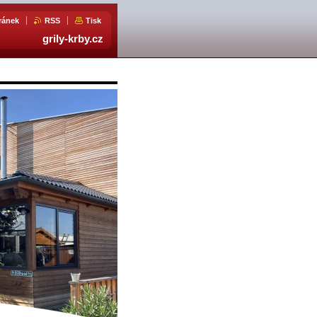
ránek
RSS
Tisk
grily-krby.cz