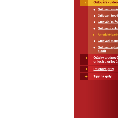
Grilování - video
Grilování vep
Grilování hov
Grilování kuř
Grilovaná zele
Americké bar
Grilovací mari
Grilování ryb 
plodů
Otázky a odpově
grilech a grilová
Peletové grily
Tipy na grily