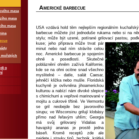
A
MERICKÉ BARBECUE
řového masa
ězího masa
ecího masa
USA vzdává hold těm nejlepším regionálním kuchařsk
barbecue můžete jíst jednoduše rukama nebo si na n
nina
stylu; může být uzené, potírané grilovací pas
tou, pod
becue
kuse; jeho příprava může trvat pár
nády
minut nebo nad ním strávíte celou
noc. Americké barbecue je spojením
a mořských
ohně a posedlosti. Skutečné
pobláznění ohněm zažívá Kalifornie,
di o
kde se na ohni ocitne snad všechno
ní
myslitelné – datle, salát Caesar,
jehněčí kližka nebo mušle. Floridská
kuchyně je ovlivněna jihoamerickou
kulturou a nabízí nám divoké slepice
s chimichurri a vepřové marinované v
mojitu a cukrové třtině. Ve Vermontu
se gril neobejde bez javorového
sirupu; ve Wisconsinu grilují klobásy
přímo nad řeřavým uhlím; Georgia
má svůj grilovaný Vidalias a
havajský ananas je prostě jedna
báseň. Kromě receptů zde ale
najdete i stovky tipů, technik, krátké