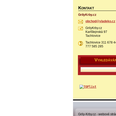
K
ONTAKT
GrilyKrby.cz
obchod@v
ladeko.c
z
GrilyKrby.cz
Karlštejnská 97
Tachlovice
Tachlovice 311 678 4
777 585 285
V
YHLEDÁVÁN
Grily-Krby.cz - webové strá