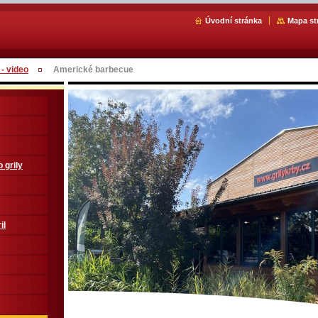
Úvodní stránka
Mapa st
 - video
Americké barbecue
 grily
il