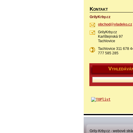
K
ONTAKT
GrilyKrby.cz
obchod@v
ladeko.c
z
GrilyKrby.cz
Karlštejnská 97
Tachlovice
Tachlovice 311 678 4
777 585 285
V
YHLEDÁVÁN
Grily-Krby.cz - webové strá