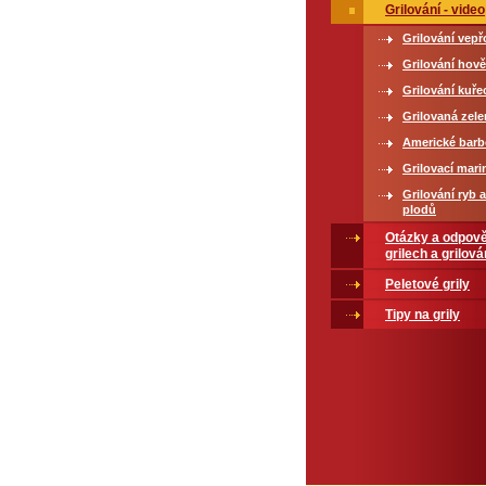
Grilování - video
Grilování vep
Grilování hov
Grilování kuř
Grilovaná zele
Americké bar
Grilovací mari
Grilování ryb 
plodů
Otázky a odpově
grilech a grilová
Peletové grily
Tipy na grily