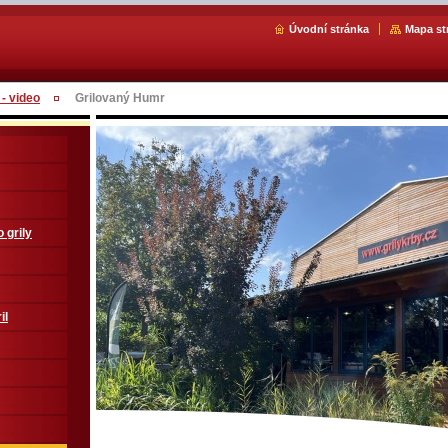
Úvodní stránka
Mapa st
 - video
Grilovaný Humr
 grily
il