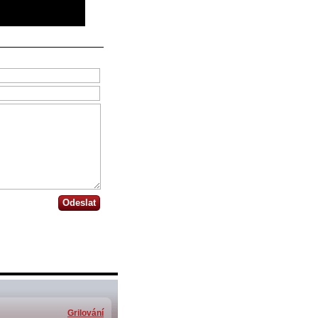
Odeslat
Grilování