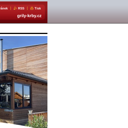
ránek
RSS
Tisk
grily-krby.cz