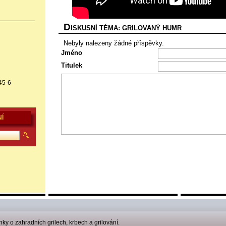
D
ISKUSNÍ TÉMA: GRILOVANÝ HUMR
Nebyly nalezeny žádné příspěvky.
Jméno
Titulek
45-6
Í
nky o zahradních grilech, krbech a grilování.