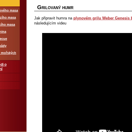
G
RILOVANÝ HUMR
řového masa
ězího masa
Jak připravit humra na
plynovém grilu Weber Genesis 
následujícím videu
ecího masa
nina
becue
nády
a mořských
di o
ní