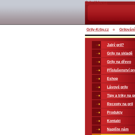
Grily-Krby.cz
Grily-Krby.cz
Grilování
Jaký gril?
Grily na skladě
Grily na dřevo
Příslušenství pro
Eshop
Lávové grily
Tipy a triky na gr
Recepty na gril
Produkty
Kontakt
Napište nám