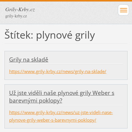
Grily-Krby.cz
grily-krby.cz
Štítek: plynové grily
Grily na skladě
https://www.grily-krby.cz/news/grily-na-sklade/
Už jste viděli naše plynové grily Weber s
barevnými poklopy?
https://www.grily-krby.cz/news/uz-jste-videli-nase-
plynove-grily-weber-s-barevnymi-poklopy/