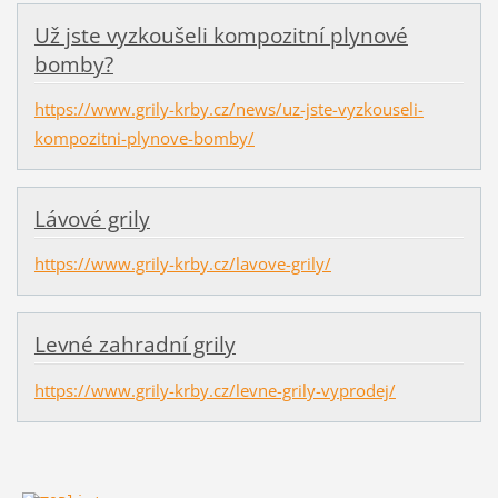
Už jste vyzkoušeli kompozitní plynové
bomby?
https://www.grily-krby.cz/news/uz-jste-vyzkouseli-
kompozitni-plynove-bomby/
Lávové grily
https://www.grily-krby.cz/lavove-grily/
Levné zahradní grily
https://www.grily-krby.cz/levne-grily-vyprodej/