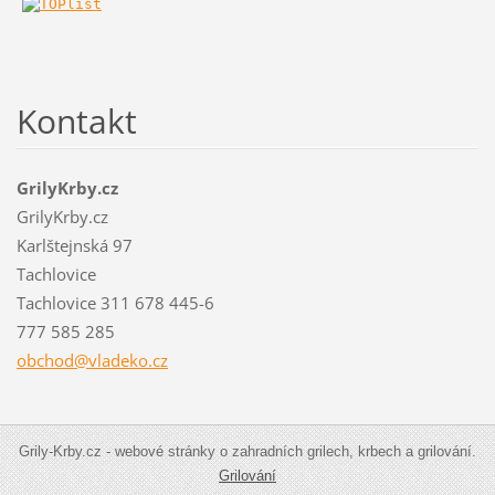
Kontakt
GrilyKrby.cz
GrilyKrby.cz
Karlštejnská 97
Tachlovice
Tachlovice 311 678 445-6
777 585 285
obchod@v
ladeko.c
z
Grily-Krby.cz - webové stránky o zahradních grilech, krbech a grilování.
Grilování