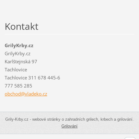
Kontakt
GrilyKrby.cz
GrilyKrby.cz
Karlštejnská 97
Tachlovice
Tachlovice 311 678 445-6
777 585 285
obchod@v
ladeko.c
z
Grily-Krby.cz - webové stránky o zahradních grilech, krbech a grilování.
Grilování