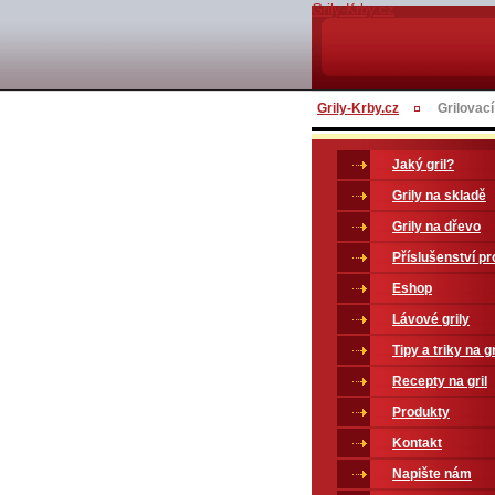
Grily-Krby.cz
Grily-Krby.cz
Grilovací
Jaký gril?
Grily na skladě
Grily na dřevo
Příslušenství pro
Eshop
Lávové grily
Tipy a triky na gr
Recepty na gril
Produkty
Kontakt
Napište nám