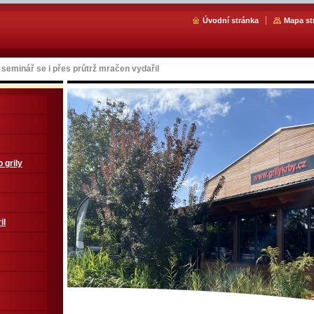
Úvodní stránka
Mapa st
 seminář se i přes průtrž mračen vydařil
 grily
il