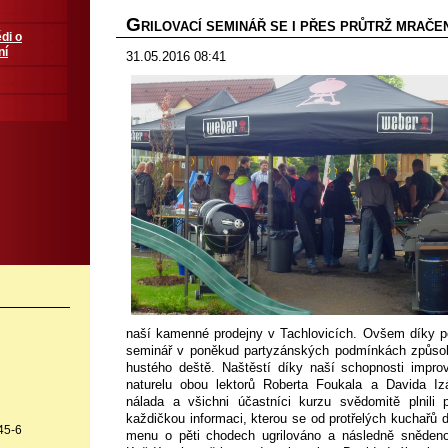
G
RILOVACÍ SEMINÁŘ SE I PŘES PRŮTRŽ MRAČE
di o
ní
31.05.2016 08:41
naší kamenné prodejny v Tachlovicích. Ovšem díky poč
seminář v poněkud partyzánských podmínkách způsob
hustého deště. Naštěstí díky naší schopnosti impro
naturelu obou lektorů Roberta Foukala a Davida Iz
nálada a všichni účastníci kurzu svědomitě plnili p
každičkou informaci, kterou se od protřelých kuchařů d
45-6
menu o pěti chodech ugrilováno a následně snědeno