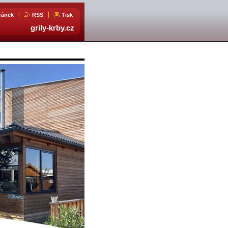
ránek
RSS
Tisk
grily-krby.cz