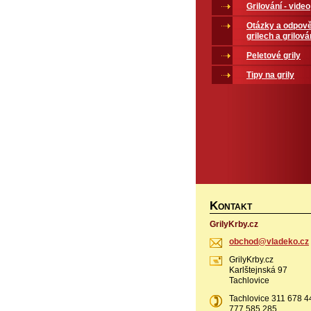
Grilování - video
Otázky a odpově
grilech a grilová
Peletové grily
Tipy na grily
K
ONTAKT
GrilyKrby.cz
obchod@v
ladeko.c
z
GrilyKrby.cz
Karlštejnská 97
Tachlovice
Tachlovice 311 678 4
777 585 285