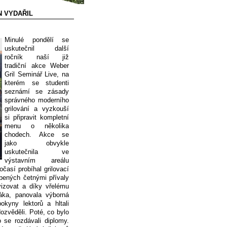
N VYDAŘIL
Minulé pondělí se
uskutečnil další
ročník naší již
tradiční akce Weber
Gril Seminář Live, na
kterém se studenti
seznámí se zásady
správného moderního
grilování a vyzkouší
si připravit kompletní
menu o několika
chodech. Akce se
jako obvykle
uskutečnila ve
výstavním areálu
así probíhal grilovací
ených četnými přívaly
vizovat a díky vřelému
áka, panovala výborná
okyny lektorů a hltali
ozvěděli. Poté, co bylo
 se rozdávali diplomy.